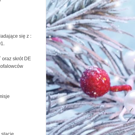
adające się z :
01.
 oraz skrót DE
kofalowców
misje
 stacje