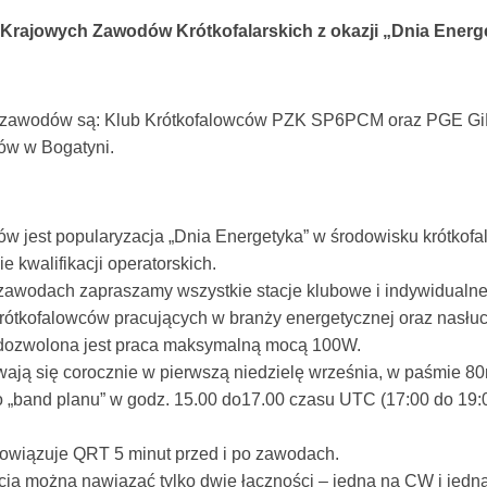
Krajowych Zawodów Krótkofalarskich z okazji „Dnia Energ
 zawodów są: Klub Krótkofalowców PZK SP6PCM oraz PGE Gi
ów w Bogatyni.
 jest popularyzacja „Dnia Energetyka” w środowisku krótkofa
 kwalifikacji operatorskich.
zawodach zapraszamy wszystkie stacje klubowe i indywidualne
krótkofalowców pracujących w branży energetycznej oraz nasł
ozwolona jest praca maksymalną mocą 100W.
ają się corocznie w pierwszą niedzielę września, w paśmie 8
 „band planu” w godz. 15.00 do17.00 czasu UTC (17:00 do 19:
owiązuje QRT 5 minut przed i po zawodach.
acją można nawiązać tylko dwie łączności – jedną na CW i jedn