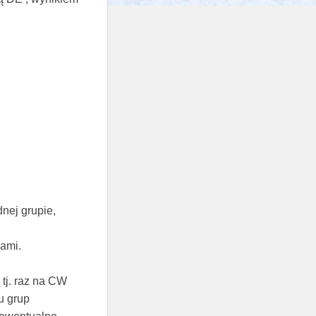
nej grupie,
jami.
tj. raz na CW
u grup