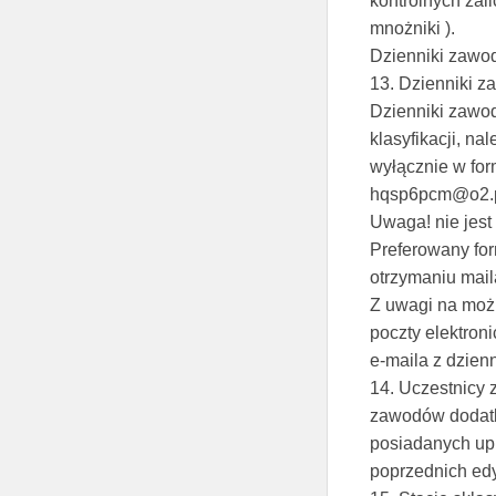
kontrolnych zal
mnożniki ).
Dzienniki zawo
13. Dzienniki 
Dzienniki zawod
klasyfikacji, n
wyłącznie w for
hqsp6pcm@o2.pl
Uwaga! nie jes
Preferowany for
otrzymaniu mail
Z uwagi na moż
poczty elektron
e-maila z dzien
14. Uczestnicy
zawodów dodatko
posiadanych up
poprzednich edy