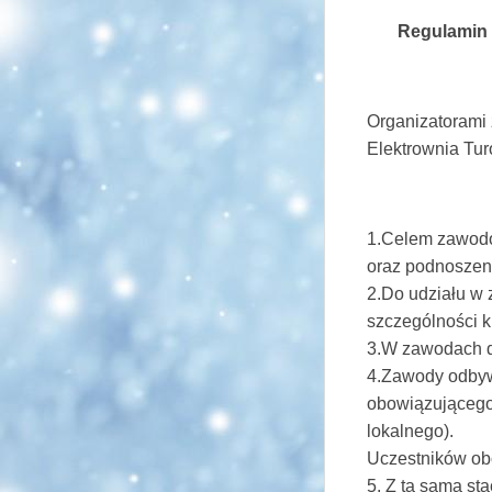
Regulamin 
Organizatorami
Elektrownia Tur
1.Celem zawodów
oraz podnoszenie
2.Do udziału w 
szczególności 
3.W zawodach d
4.Zawody odbyw
obowiązującego
lokalnego).
Uczestników ob
5. Z tą samą st