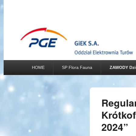
Główne
HOME
SP Flora Fauna
ZAWODY Dzi
menu
Regula
Krótkof
2024”