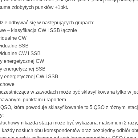
suma zdobytych punktów +1pkt.
.
dzie odbywać się w następujących grupach:
owe – klasyfikacja CW i SSB łącznie
ywidualne CW
ywidualne SSB
ywidualne CW i SSB
ży energetycznej CW
ży energetycznej SSB
ży energetycznej CW i SSB
łuchowe
czestnicząca w zawodach może być sklasyfikowana tylko w jed
nawanymi punktami i raportem.
 QSO, która powoduje sklasyfikowanie to 5 QSO z różnymi stac
y:
słuchowym każda stacja może być wykazana maksimum 2 razy, 
a każdy nasłuch obu korespondentów oraz bezbłędny odbiór ob