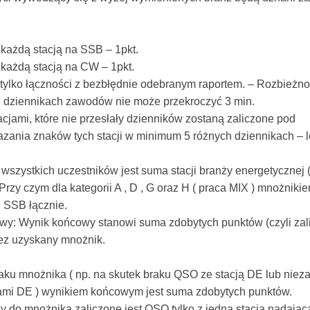
 każdą stacją na SSB – 1pkt.
 każdą stacją na CW – 1pkt.
tylko łączności z bezbłędnie odebranym raportem. – Rozbieżn
 dziennikach zawodów nie może przekroczyć 3 min.
acjami, które nie przesłały dzienników zostaną zaliczone pod
ania znaków tych stacji w minimum 5 różnych dziennikach – 
wszystkich uczestników jest suma stacji branży energetycznej 
Przy czym dla kategorii A , D , G oraz H ( praca MIX ) mnożniki
i SSB łącznie.
wy: Wynik końcowy stanowi suma zdobytych punktów (czyli za
z uzyskany mnożnik.
ku mnożnika ( np. na skutek braku QSO ze stacją DE lub nie
cjami DE ) wynikiem końcowym jest suma zdobytych punktów.
 do mnożnika zaliczone jest QSO tylko z jedną stacją nadając