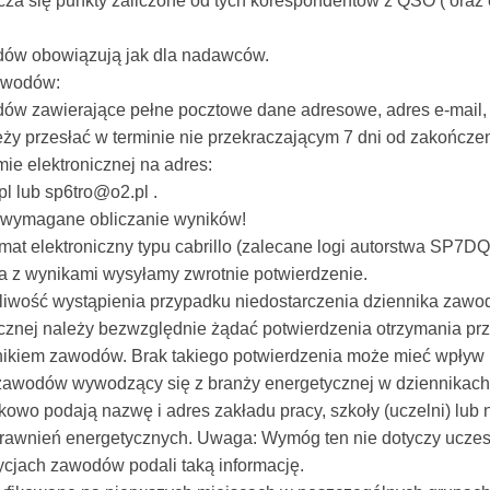
icza się punkty zaliczone od tych korespondentów z QSO ( oraz
dów obowiązują jak dla nadawców.
zawodów:
ów zawierające pełne pocztowe dane adresowe, adres e-mail, 
ależy przesłać w terminie nie przekraczającym 7 dni od zakońc
mie elektronicznej na adres:
 lub sp6tro@o2.pl .
t wymagane obliczanie wyników!
mat elektroniczny typu cabrillo (zalecane logi autorstwa SP7D
a z wynikami wysyłamy zwrotnie potwierdzenie.
liwość wystąpienia przypadku niedostarczenia dziennika zawo
icznej należy bezwzględnie żądać potwierdzenia otrzymania prz
nikiem zawodów. Brak takiego potwierdzenia może mieć wpływ n
 zawodów wywodzący się z branży energetycznej w dziennikach
wo podają nazwę i adres zakładu pracy, szkoły (uczelni) lub
rawnień energetycznych. Uwaga: Wymóg ten nie dotyczy uczest
cjach zawodów podali taką informację.