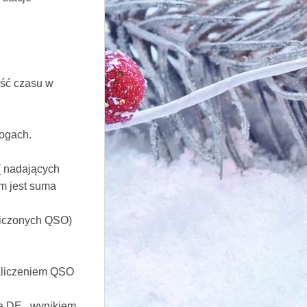
ość czasu w
logach.
( nadających
em jest suma
liczonych QSO)
zaliczeniem QSO
ą DE , wynikiem