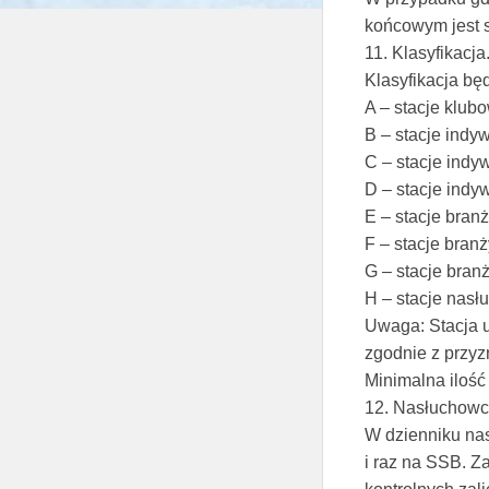
końcowym jest 
11. Klasyfikacja
Klasyfikacja bę
A – stacje klub
B – stacje ind
C – stacje ind
D – stacje ind
E – stacje bran
F – stacje bran
G – stacje bran
H – stacje nas
Uwaga: Stacja u
zgodnie z przyz
Minimalna ilość
12. Nasłuchowc
W dzienniku na
i raz na SSB. Z