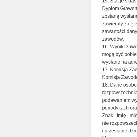
15. Stacje skla
Dyplom Grawerto
zostaną wysłane
zawierały zajęt
zawartości dany
zawodów.
16. Wyniki zawo
mogą być pobiera
wysłane na adre
17. Komisja Za
Komisja Zawodó
18. Dane osobo
rozpowszechnia
podawaniem wyn
periodykach ora
Znak , Imię , mi
nie rozpowszec
i przesłanie d