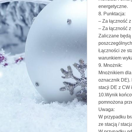
energetyczne.
8. Punktacja:
– Za łączność z
– Za łączność z
Zaliczane będą 
poszczególnych
Łączności ze st
warunkiem wykaz
9. Mnożnik:
Mnożnikiem dla 
oznacznik DE). 
stacji DE z CW 
10.Wynik końco
pomnożona prze
Uwaga:
W przypadku bra
ze stacją / sta
W przypadku gdy