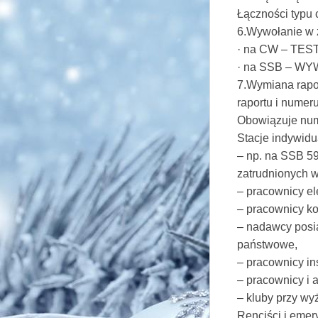
Łączności typu 
6.Wywołanie w
· na CW – TES
· na SSB – 
7.Wymiana rapor
raportu i numer
Obowiązuje nume
Stacje indywidu
– np. na SSB 5
zatrudnionych w
– pracownicy ele
– pracownicy k
– nadawcy posi
państwowe,
– pracownicy in
– pracownicy i 
– kluby przy wy
Renciści i emer