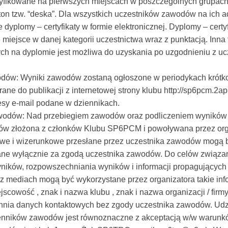
syfikowane na pierwszych miejscach w poszczególnych grupach
n tzw. “deska”. Dla wszystkich uczestników zawodów na ich a
 dyplomy – certyfikaty w formie elektronicznej. Dyplomy – certy
e miejsce w danej kategorii uczestnictwa wraz z punktacją. Inna
ch na dyplomie jest możliwa do uzyskania po uzgodnieniu z uc
dów: Wyniki zawodów zostaną ogłoszone w periodykach krótkof
ne do publikacji z internetowej strony klubu http://sp6pcm.2ap
sy e-mail podane w dziennikach.
wodów: Nad przebiegiem zawodów oraz podliczeniem wyników
w złożona z członków Klubu SP6PCM i powoływana przez org
we i wizerunkowe przesłane przez uczestnika zawodów mogą 
ne wyłącznie za zgodą uczestnika zawodów. Do celów związa
ików, rozpowszechniania wyników i informacji propagującyc
z mediach mogą być wykorzystane przez organizatora takie info
ejscowość , znak i nazwa klubu , znak i nazwa organizacji / firm
hnia danych kontaktowych bez zgody uczestnika zawodów. Ud
zienników zawodów jest równoznaczne z akceptacją w/w warunk