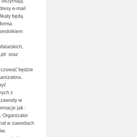
 otrzymają:
dresy e-mail
fikaty będą
 forma
zestnikiem
alarskich,
.pl/ oraz
 czuwać będzie
anizatora.
być
nych z
h zawody w
rmacje jak :
y. Organizator
ział w zawodach
ów.