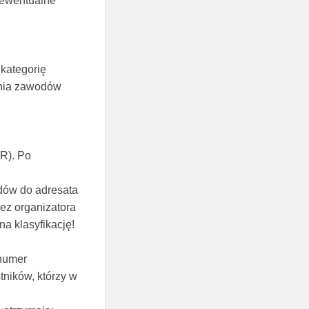
 ewentualne
kategorię
zenia zawodów
QR). Po
dów do adresata
ez organizatora
a klasyfikację!
 numer
ników, którzy w