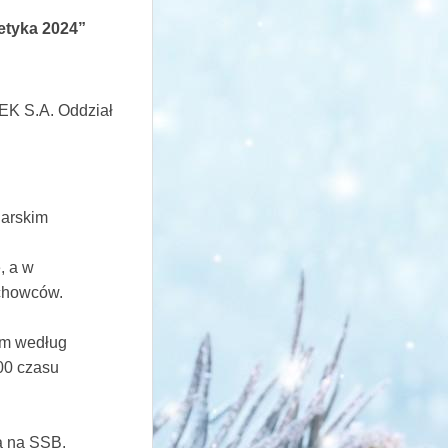
etyka 2024”
EK S.A. Oddział
larskim
, a w
uchowców.
0m według
00 czasu
ą na SSB.