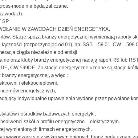
cross-mode nie będą zaliczane.
 zawodach:
T SP
WYWOŁANIE W ZAWODACH DZIEŃ ENERGETYKA.
tów: Stacje spoza branży energetycznej wymieniają raporty skł
u łączności (rozpoczynając od 01), np. SSB – 59 01, CW – 599 
racja ciągła niezależnie od emisji.
alne oraz kluby branży energetycznej nadają raport RS lub RST
9DE, CW 599DE. Za stacje energetyczne uznane są stacje krót
 branży energetycznej, a więc :
ktrowni i elektrociepłowni,
oncernów energetycznych,
adający indywidualne uprawnienia wydane przez powołane ko
stytutów i ośrodków badawczych energetyki,
absolwenci szkół o profilu energetyczno – elektrycznym.
żej wymienionych firmach energetycznych.
yci wywodzący się z wyżej wymienionych branż będą uznani za